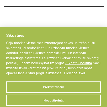
Sīkdatnes
Šajā tīmekļa vietnē mēs izmantojam savas un trešo pušu
JĀ
NĒ
Vai informācija bija noderīga?
vai
sīkdatnes, lai nodrošinātu un uzlabotu tīmekļa vietnes
darbību, analizētu vietnes apmeklējumu un īstenotu
mārketinga aktivitātes. Lai uzzinātu vairāk par mūsu sīkdatņu
politiku, lūdzam noklikšķināt uz pogas
Sīkdatņu politika
Savu
izdarīto izvēli varat mainīt jebkurā brīdī, nospiežot lapas
apakšā labajā stūrī pogu "Sīkdatnes".
Pielāgot izvēli
Piekrist visām
Neapstiprināt