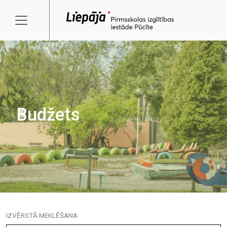
Budžets
IZVĒRSTĀ MEKLĒŠANA