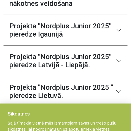
nākotnes veidošana
Projekta "Nordplus Junior 2025"
pieredze Igaunijā
Projekta "Nordplus Junior 2025"
pieredze Latvijā - Liepājā.
Projekta "Nordplus Junior 2025 "
pieredze Lietuvā.
Sīkdatnes
Šajā tīmekļa vietnē mēs izmantojam savas un trešo pušu
JĀ
NĒ
Vai informācija bija noderīga?
vai
sīkdatnes, lai nodrošinātu un uzlabotu tīmekļa vietnes