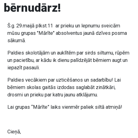
bērnudārz!
Š.g. 29.maijā plkst.11 ar prieku un lepnumu sveicām
mūsu grupas "Mārīte" absolventus jaunā dzīves posma
sākumā.
Paldies skolotājām un auklītēm par sirds siltumu, rūpēm
un pacietību, ar kādu ik dienu palīdzējāt bērniem augt un
iepazīt pasauli.
Paldies vecākiem par uzticēšanos un sadarbību! Lai
bērniem skolas gaitās izdodas saglabāt zinātkāri,
drosmi un prieku par katru jaunu atklājumu.
Lai grupas “Mārīte” laiks vienmēr paliek siltā atmiņā!
Cieņā,