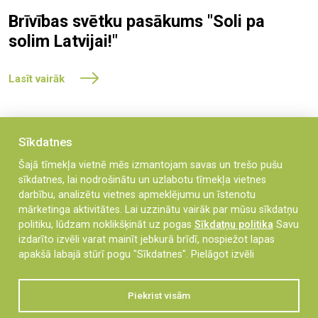
Brīvības svētku pasākums "Soli pa
solim Latvijai!"
Lasīt vairāk
Tālāk
Sīkdatnes
Šajā tīmekļa vietnē mēs izmantojam savas un trešo pušu
sīkdatnes, lai nodrošinātu un uzlabotu tīmekļa vietnes
darbību, analizētu vietnes apmeklējumu un īstenotu
mārketinga aktivitātes. Lai uzzinātu vairāk par mūsu sīkdatņu
politiku, lūdzam noklikšķināt uz pogas
Sīkdatņu politika
Savu
izdarīto izvēli varat mainīt jebkurā brīdī, nospiežot lapas
apakšā labajā stūrī pogu "Sīkdatnes".
Pielāgot izvēli
Piekrist visām