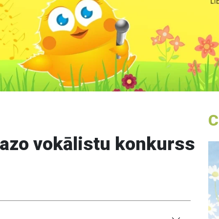
C
mazo vokālistu konkurss