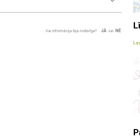
L
JĀ
NĒ
Vai informācija bija noderīga?
vai
Las
P