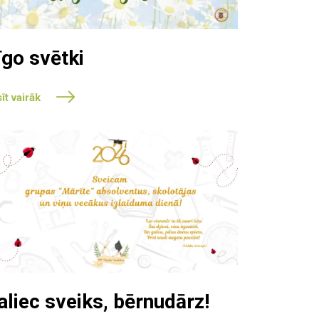
īgo svētki
īt vairāk
aliec sveiks, bērnudārz!